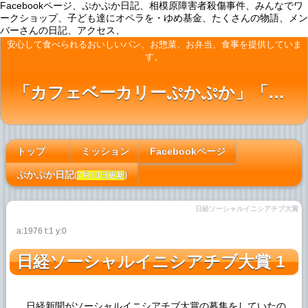
Facebookページ、ぷかぷか日記、相模原障害者殺傷事件、みんなでワ
ークショップ、子ども達にオペラを・ゆめ基金、たくさんの物語、メン
バーさんの日記、アクセス、
安心して食べられるおいしいパン、お惣菜、お弁当、食事を提供していま
す。
「カフェベーカリーぷかぷか」「ぷかぷかカフェ」「おひさまの台所」「アート屋わんど」
トップ
ミッション
Facebookページ
[#c2d2d716]
ぷかぷか日記
(
7月30日更新
)
日経ソーシャルイニシアチブ大賞
a:1976 t:1 y:0
日経ソーシャルイニシアチブ大賞
1
日経新聞がソーシャルイニシアチブ大賞の募集をしていたの