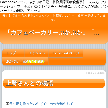
Facebookページ、ぷかぷか日記、相模原障害者殺傷事件、みんなでワ
ークショップ、子ども達にオペラを・ゆめ基金、たくさんの物語、メン
バーさんの日記、アクセス、
安心して食べられるおいしいパン、お惣菜、お弁当、食事を提供していま
す。
「カフェベーカリーぷかぷか」「ぷかぷかカフェ」「おひさまの台所」「アート屋わんど」
トップ
ミッション
Facebookページ
[#c2d2d716]
ぷかぷか日記
(
7月30日更新
)
上野さんとの物語
上野さんとの物語
①
ライ麦を作ったおかげで、自分が磨かれて…