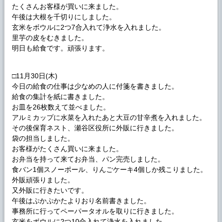
たくさんお客様が買いに来ました。
午後は大根を千切りにしました。
玄米をボウルに2つ7合入れて浄水を入れました。
里芋の皮をむきました。
明日も給食です。頑張ります。
□11月30日(木)
今日の給食の仕事は少なめの人に付箋を書きました。
給食の集計を紙に書きました。
お皿を26枚数えて並べました。
アルミカップに水菜を入れたあと大豆の甘辛煮を入れました。
その後保育ネスト、瀬谷区役所に外販に行きました。
袋の担当しました。
お客様がたくさん買いに来ました。
お弁当を持って来てお弁当、パン完売しました。
食バン1個スノーポール、りんごケーキ4個しか残こりました。
外販頑張りました。
又外販に行きたいです。
午後はぷかぷかたよりおり名前書きました。
事務所に行ってペーパータオルを取りに行きました。
玄米をボウルに2つ10合入れて浄水を入れました。