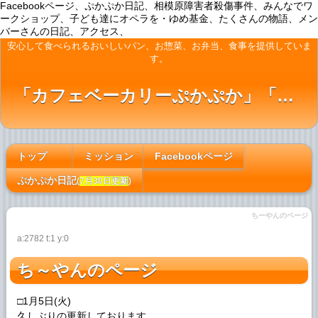
Facebookページ、ぷかぷか日記、相模原障害者殺傷事件、みんなでワ
ークショップ、子ども達にオペラを・ゆめ基金、たくさんの物語、メン
バーさんの日記、アクセス、
安心して食べられるおいしいパン、お惣菜、お弁当、食事を提供していま
す。
「カフェベーカリーぷかぷか」「ぷかぷかカフェ」「おひさまの台所」「アート屋わんど」
トップ
ミッション
Facebookページ
[#c2d2d716]
ぷかぷか日記
(
7月30日更新
)
ちーやんのページ
a:2782 t:1 y:0
ち～やんのページ
□1月5日(火)
久しぶりの更新しております。